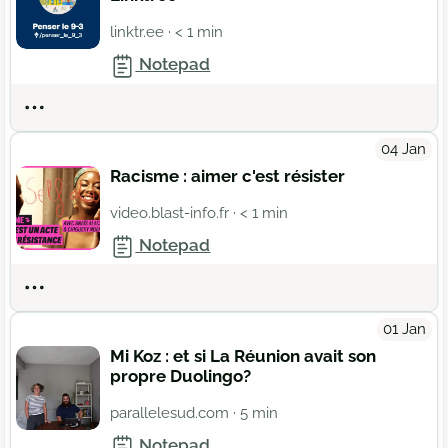
linktr.ee
· < 1 min
Notepad
Actions
04 Jan
Racisme : aimer c'est résister
video.blast-info.fr
· < 1 min
Notepad
Actions
01 Jan
Mi Koz : et si La Réunion avait son
propre Duolingo?
parallelesud.com
· 5 min
Notepad