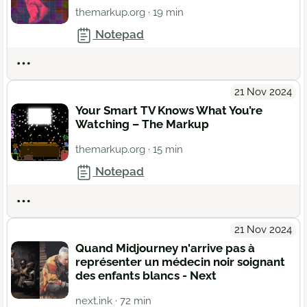
themarkup.org
· 19 min
Notepad
Actions
21 Nov 2024
Your Smart TV Knows What You’re
Watching – The Markup
themarkup.org
· 15 min
Notepad
Actions
21 Nov 2024
Quand Midjourney n'arrive pas à
représenter un médecin noir soignant
des enfants blancs - Next
next.ink
· 72 min