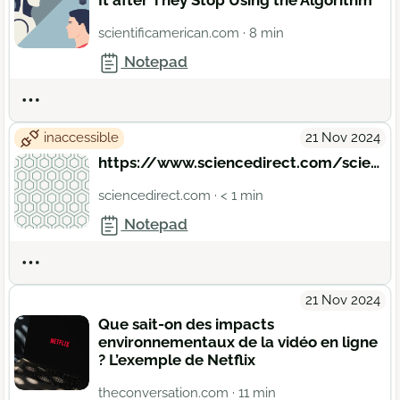
It after They Stop Using the Algorithm
scientificamerican.com
· 8 min
Notepad
Actions
inaccessible
21 Nov 2024
https://www.sciencedirect.com/science/article/pii/S0195925517303505
sciencedirect.com
· < 1 min
Notepad
Actions
21 Nov 2024
Que sait-on des impacts
environnementaux de la vidéo en ligne
? L’exemple de Netflix
theconversation.com
· 11 min