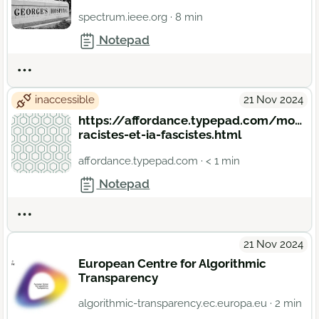
spectrum.ieee.org
· 8 min
Notepad
Actions
inaccessible
21 Nov 2024
https://affordance.typepad.com/mon_
racistes-et-ia-fascistes.html
affordance.typepad.com
· < 1 min
Notepad
Actions
21 Nov 2024
European Centre for Algorithmic
Transparency
algorithmic-transparency.ec.europa.eu
· 2 min