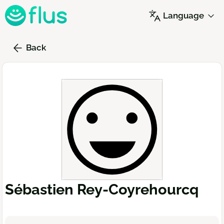
Skip
Language
to
main
content
Back
Sébastien Rey-Coyrehourcq