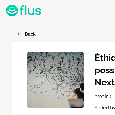
Skip
to
main
content
Back
Éthi
poss
Next
next.ink ·
Added b