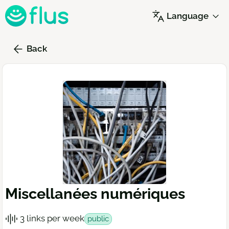
Skip
Language
to
main
content
Back
Miscellanées numériques
3 links per week
public