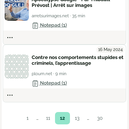
Prévost | Arrêt sur images
arretsurimages.net
· 35 min
Notepad (1)
Actions
16 May 2024
Contre nos comportements stupides et
criminels, l’apprentissage
ploum.net
· 9 min
Notepad (1)
Actions
1
…
11
12
13
…
30