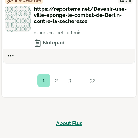
inaccessible
14 Jul
https://reporterre.net/Devenir-une-
ville-eponge-le-combat-de-Berlin-
contre-la-secheresse
reporterre.net
· < 1 min
Notepad
Actions
1
2
3
…
32
About Flus