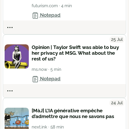
futurism.com
· 4 min
Notepad
Actions
25 Jul
Opinion | Taylor Swift was able to buy
her privacy at MSG. What about the
rest of us?
ms.now
· 5 min
Notepad
Actions
24 Jul
[MàJ] L’IA générative empêche
d’admettre que nous ne savons pas
next.ink
· 58 min