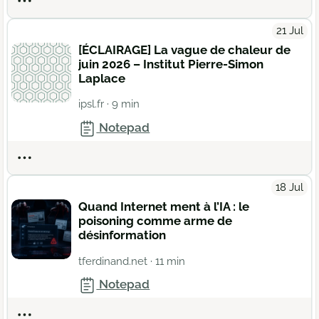
Actions
21 Jul
[ÉCLAIRAGE] La vague de chaleur de
juin 2026 – Institut Pierre-Simon
Laplace
ipsl.fr
· 9 min
Notepad
Actions
18 Jul
Quand Internet ment à l’IA : le
poisoning comme arme de
désinformation
tferdinand.net
· 11 min
Notepad
Actions