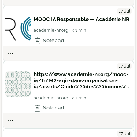
17 Jul
MOOC IA Responsable — Académie NR
academie-nr.org
· < 1 min
Notepad
Actions
17 Jul
https://www.academie-nr.org/mooc-
ia/fr/M2-agir-dans-organisation-
ia/assets/Guide%20des%20bonnes%20pratiques%20et%20usages.pdf
academie-nr.org
· < 1 min
Notepad
Actions
17 Jul