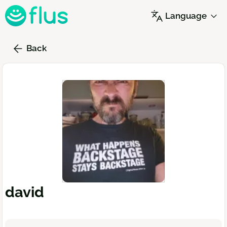
Skip
Language
to
main
content
Back
david