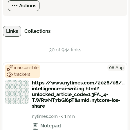
Actions
Links
Collections
30 of 944 links
inaccessible
08 Aug
trackers
https://www.nytimes.com/2026/08/04/op
intelligence-ai-writing.html?
unlocked_article_code=1.3FA._4-
T.WRwNT7bGi6pT&smid=nytcore-ios-
share
nytimes.com
· < 1 min
Notepad