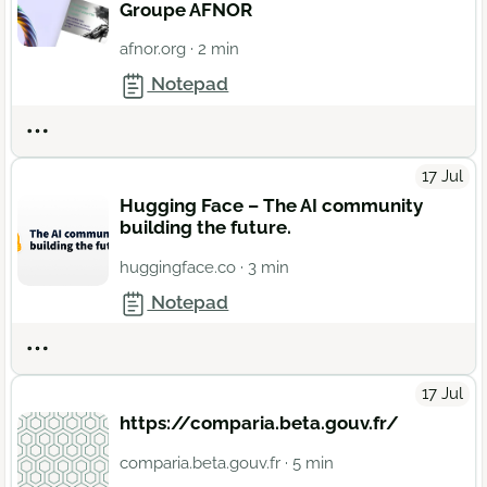
Groupe AFNOR
afnor.org
· 2 min
Notepad
Actions
17 Jul
Hugging Face – The AI community
building the future.
huggingface.co
· 3 min
Notepad
Actions
17 Jul
https://comparia.beta.gouv.fr/
comparia.beta.gouv.fr
· 5 min