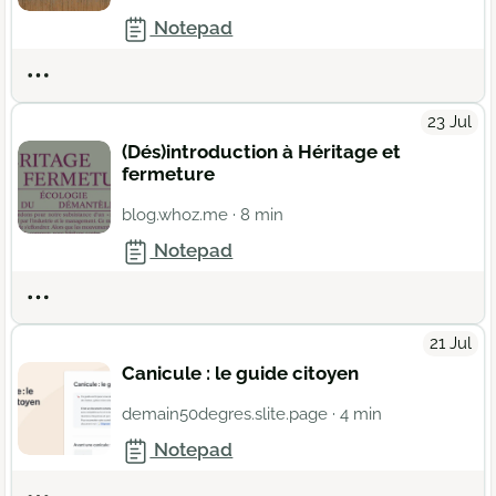
Notepad
Actions
23 Jul
(Dés)introduction à Héritage et
fermeture
blog.whoz.me
· 8 min
Notepad
Actions
21 Jul
Canicule : le guide citoyen
demain50degres.slite.page
· 4 min
Notepad