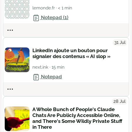
lemonde.fr
· < 1 min
Notepad (1)
Actions
31 Jul
LinkedIn ajoute un bouton pour
signaler des contenus « AI slop »
next.ink
· 15 min
Notepad
Actions
28 Jul
A Whole Bunch of People's Claude
Chats Are Publicly Accessible Online,
and There's Some Wildly Private Stuff
in There