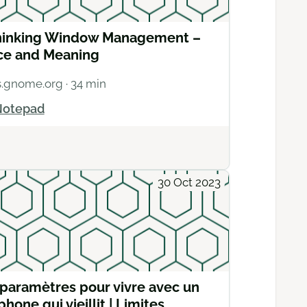
hinking Window Management –
ce and Meaning
s.gnome.org
· 34 min
otepad
Actions
30 Oct 2023
paramètres pour vivre avec un
phone qui vieillit | Limites