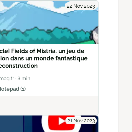
22 Nov 2023
icle] Fields of Mistria, un jeu de
ion dans un monde fantastique
econstruction
mag.fr
· 8 min
otepad (1)
Actions
21 Nov 2023