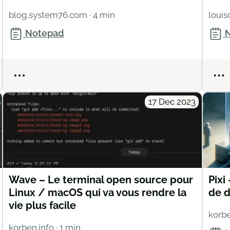
blog.system76.com
· 4 min
loui
Notepad
N
Actions
17 Dec 2023
Wave – Le terminal open source pour
Pixi
Linux / macOS qui va vous rendre la
de d
vie plus facile
korbe
korben.info
· 1 min