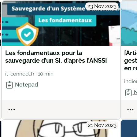
23 Nov 2023
Les fondamentaux pour la
[Art
sauvegarde d’un SI, d’après l’ANSSI
gest
en r
it-connect.fr
· 10 min
indie
Notepad
N
Actions
21 Nov 2023