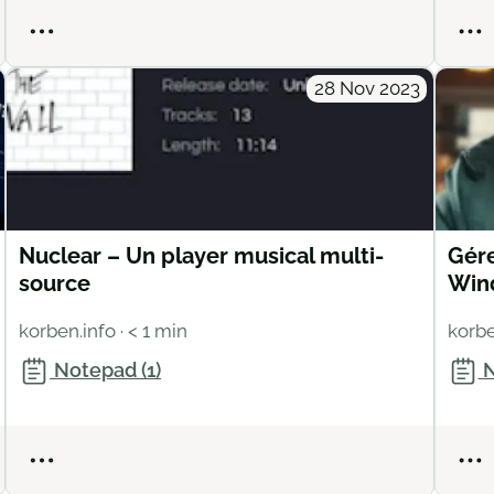
Actions
28 Nov 2023
Nuclear – Un player musical multi-
Gére
source
Win
korben.info
· < 1 min
korbe
Notepad (1)
N
Actions