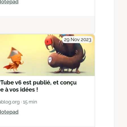
otepad
Actions
29 Nov 2023
Tube v6 est publié, et conçu
e à vos idées !
ablog.org
· 15 min
otepad