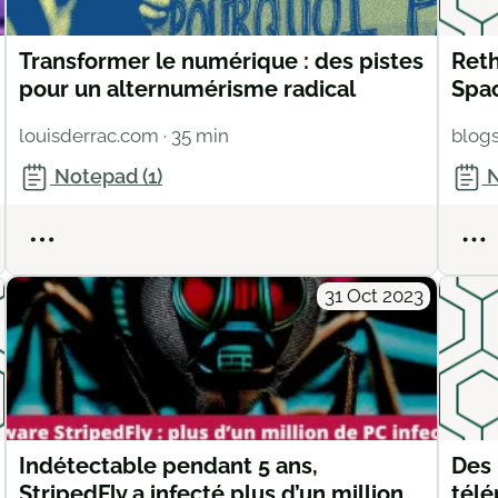
Transformer le numérique : des pistes
Ret
pour un alternumérisme radical
Spa
louisderrac.com
· 35 min
blog
Notepad (1)
N
Actions
31 Oct 2023
Indétectable pendant 5 ans,
Des 
StripedFly a infecté plus d’un million
télé