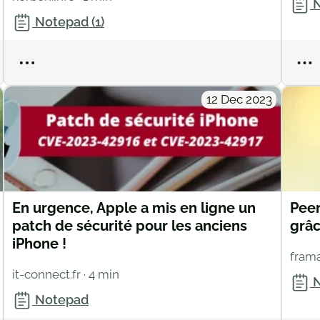
N
Notepad (1)
Actions
12 Dec 2023
En urgence, Apple a mis en ligne un
Peer
patch de sécurité pour les anciens
grâc
iPhone !
fram
it-connect.fr
· 4 min
N
Notepad