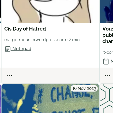
Cis Day of Hatred
Vous
publ
margotmeunier.wordpress.com
· 2 min
char
Notepad
it-co
N
Actions
16 Nov 2023