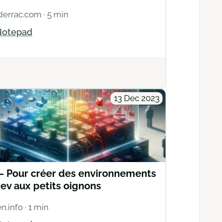
sderrac.com
· 5 min
otepad
Actions
13 Dec 2023
 – Pour créer des environnements
ev aux petits oignons
n.info
· 1 min