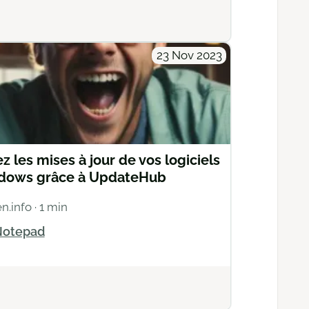
Actions
23 Nov 2023
z les mises à jour de vos logiciels
dows grâce à UpdateHub
n.info
· 1 min
otepad
Actions