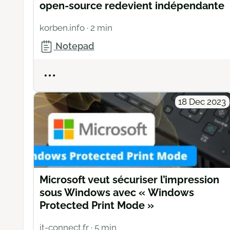
open-source redevient indépendante
korben.info
· 2 min
Notepad
Actions
18 Dec 2023
Microsoft veut sécuriser l’impression
sous Windows avec « Windows
Protected Print Mode »
it-connect.fr
· 5 min