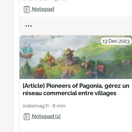
Notepad
Actions
13 Dec 2023
[Article] Pioneers of Pagonia, gérez un
réseau commercial entre villages
indiemag.fr
· 8 min
Notepad (1)