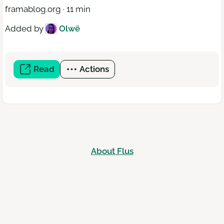
framablog.org · 11 min
Added by
Olwë
Read
(open
Actions
a
new
window)
About Flus