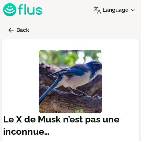
Skip
Language
to
main
content
Back
Le X de Musk n’est pas une
inconnue…