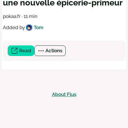
une nouvelle épicerie-primeur
pokaa.fr · 11 min
Added by
Tom
Read
(open
Actions
a
new
window)
About Flus