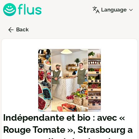
Skip
Language
to
main
content
Back
Indépendante et bio : avec «
Rouge Tomate », Strasbourg a