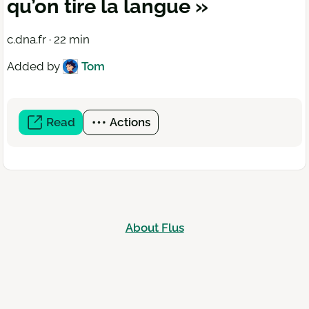
qu’on tire la langue »
c.dna.fr · 22 min
Added by
Tom
Read
(open
Actions
a
new
window)
About Flus