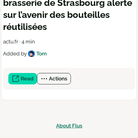
brasserie de Strasbourg alerte
sur l’avenir des bouteilles
réutilisées
actu.fr · 4 min
Added by
Tom
Read
(open
Actions
a
new
window)
About Flus