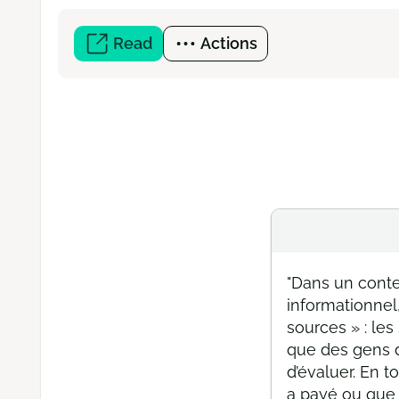
Read
(open
Actions
a
new
window)
"Dans un conte
informationnel,
sources » : le
que des gens d
d’évaluer. En 
a payé ou que c