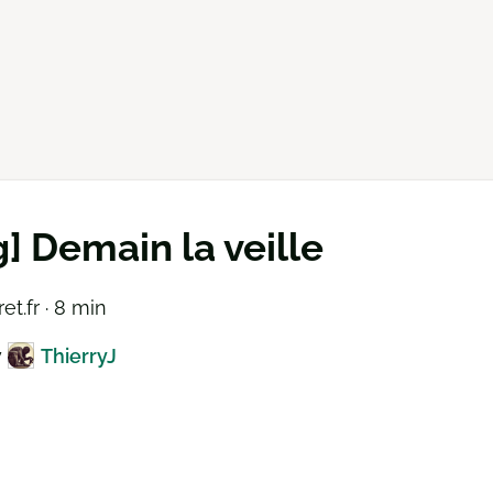
g] Demain la veille
et.fr · 8 min
y
ThierryJ