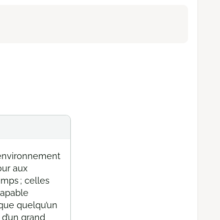
e environnement
our aux
mps ; celles
capable
 que quelqu’un
 d’un grand