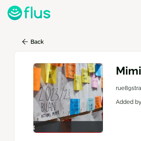
Skip
to
main
content
Back
Mimi
rue89str
Added b