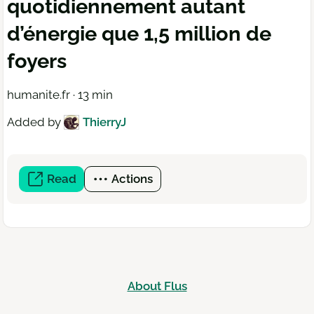
quotidiennement autant
d’énergie que 1,5 million de
foyers
humanite.fr · 13 min
Added by
ThierryJ
Read
(open
Actions
a
new
window)
About Flus