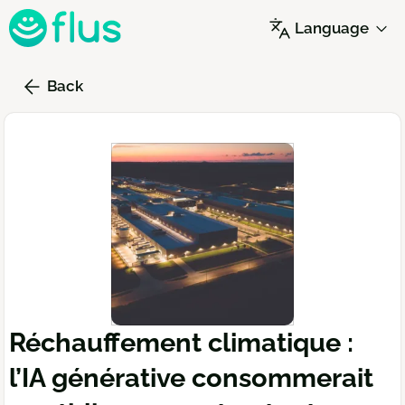
Skip
Language
to
main
content
Back
Réchauffement climatique :
l’IA générative consommerait