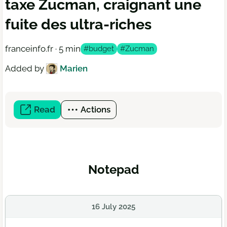
taxe Zucman, craignant une
fuite des ultra-riches
franceinfo.fr · 5 min
#budget
#Zucman
Added by
Marien
Read
(open
Actions
a
new
window)
Notepad
16 July 2025