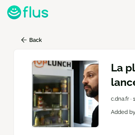
Skip
to
main
content
Back
La p
lanc
c.dna.fr ·
Added b