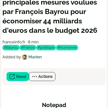
principales mesures voulues
par François Bayrou pour
économiser 44 milliards
d'euros dans le budget 2026
franceinfo.fr · 8 min
#Bayrou
#France
#politique
#économie
Added by
Marien
Read
(open
Actions
a
new
window)
Notepad