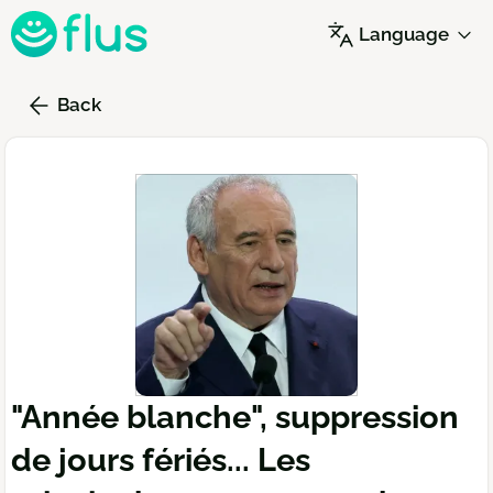
Skip
Language
to
main
content
Back
"Année blanche", suppression
de jours fériés... Les