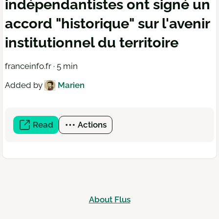
indépendantistes ont signé un
accord "historique" sur l'avenir
institutionnel du territoire
franceinfo.fr · 5 min
Added by
Marien
Read
(open
Actions
a
new
window)
About Flus