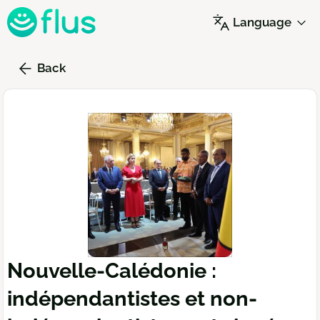
Skip
Language
to
main
content
Back
Nouvelle-Calédonie :
indépendantistes et non-