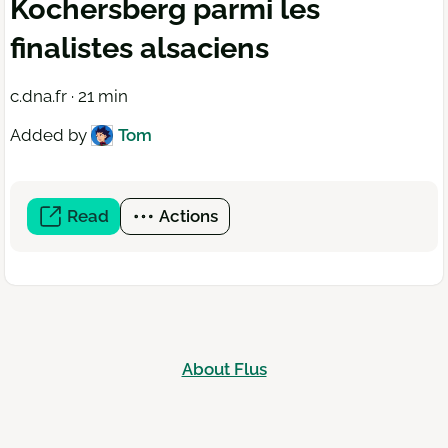
Kochersberg parmi les
finalistes alsaciens
c.dna.fr · 21 min
Added by
Tom
Read
(open
Actions
a
new
window)
About Flus