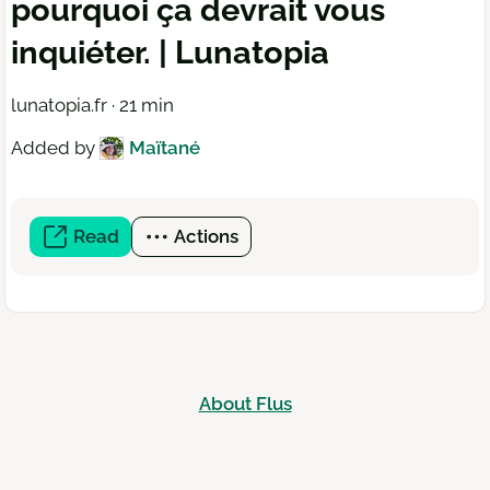
pourquoi ça devrait vous
inquiéter. | Lunatopia
lunatopia.fr · 21 min
Added by
Maïtané
Read
(open
Actions
a
new
window)
About Flus