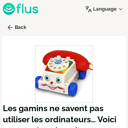
Skip
Language
to
main
content
Back
Les gamins ne savent pas
utiliser les ordinateurs… Voici