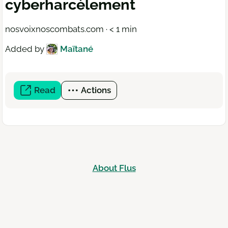
cyberharcèlement
nosvoixnoscombats.com · < 1 min
Added by
Maïtané
Read
(open
Actions
a
new
window)
About Flus