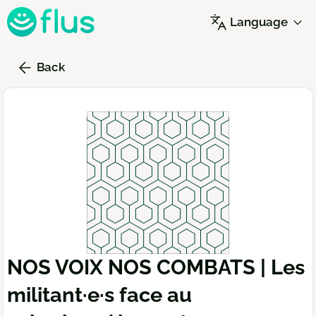
Skip
Language
to
main
content
Back
NOS VOIX NOS COMBATS | Les
militant·e·s face au