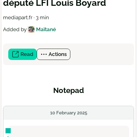
député LFI Louis Boyard
mediapart.fr · 3 min
Added by
Maïtané
Read
(open
Actions
a
new
window)
Notepad
10 February 2025