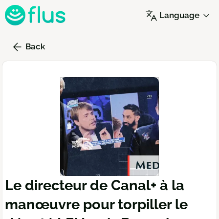
Skip
Language
to
main
content
Back
Le directeur de Canal+ à la
manœuvre pour torpiller le