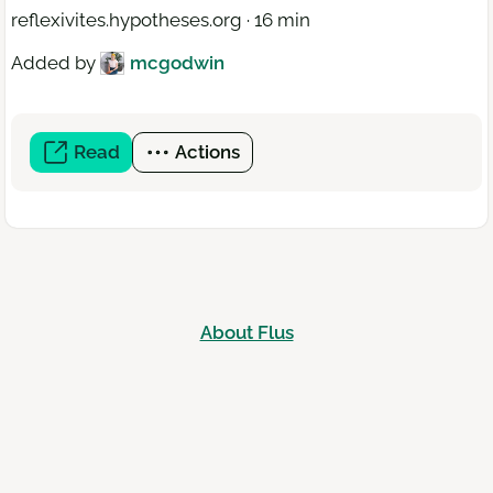
reflexivites.hypotheses.org · 16 min
Added by
mcgodwin
Read
(open
Actions
a
new
window)
About Flus