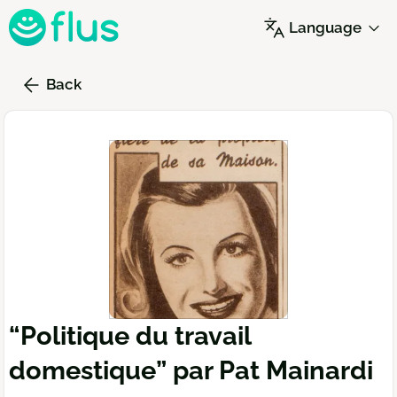
Skip
Language
to
main
content
Back
“Politique du travail
domestique” par Pat Mainardi