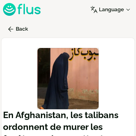
Skip
Language
to
main
content
Back
En Afghanistan, les talibans
ordonnent de murer les