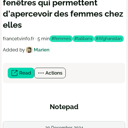
fenêtres qui permettent
d'apercevoir des femmes chez
elles
francetvinfo.fr · 5 min
#femmes
#talibans
#Afghanistan
Added by
Marien
Read
(open
Actions
a
new
window)
Notepad
30 December 2024