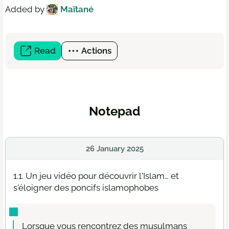
Added by
Maïtané
Read
(open
Actions
a
new
window)
Notepad
26 January 2025
1.1. Un jeu vidéo pour découvrir l'Islam… et
s'éloigner des poncifs islamophobes
Lorsque vous rencontrez des musulmans