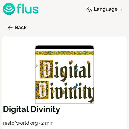
Skip
Language
to
main
content
Back
Digital Divinity
restofworld.org · 2 min