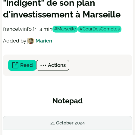
"indigent" de son plan
d'investissement à Marseille
francetvinfo.fr · 4 min
#Marseille
#CourDesComptes
Added by
Marien
Read
(open
Actions
a
new
window)
Notepad
21 October 2024