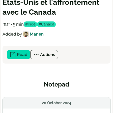
États-Unis et l'affrontement
avec le Canada
rfi.fr · 5 min
#Inde
#Canada
Added by
Marien
Read
(open
Actions
a
new
window)
Notepad
20 October 2024