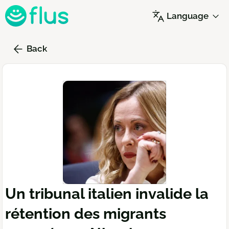
Skip
Language
to
main
content
Back
Un tribunal italien invalide la
rétention des migrants