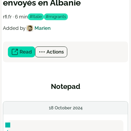
envoyés en Albanie
rfi.fr · 6 min
#Italie
#migrants
Added by
Marien
Read
(open
Actions
a
new
window)
Notepad
18 October 2024