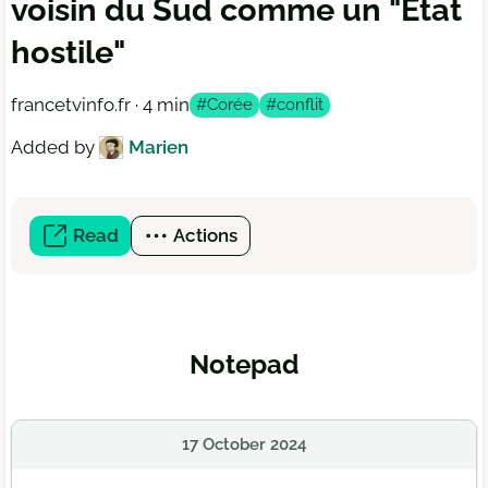
voisin du Sud comme un "Etat
hostile"
francetvinfo.fr · 4 min
#Corée
#conflit
Added by
Marien
Read
(open
Actions
a
new
window)
Notepad
17 October 2024