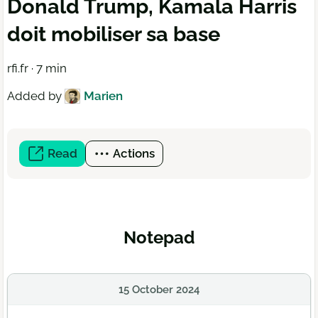
Donald Trump, Kamala Harris
doit mobiliser sa base
rfi.fr · 7 min
Added by
Marien
Read
(open
Actions
a
new
window)
Notepad
15 October 2024