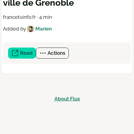
ville de Grenoble
francetvinfo.fr · 4 min
Added by
Marien
Read
(open
Actions
a
new
window)
About Flus