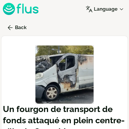
Skip
Language
to
main
content
Back
Un fourgon de transport de
fonds attaqué en plein centre-