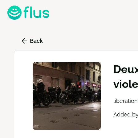
Skip
to
main
content
Back
Deux
viol
liberation
Added b