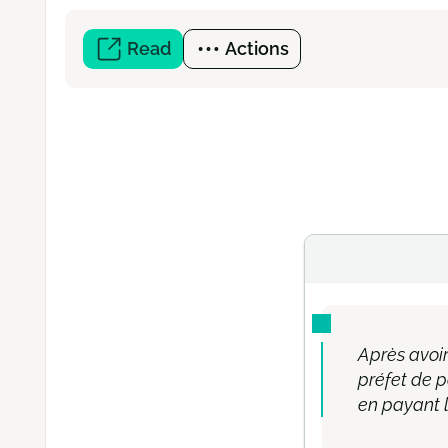
Read
(open
Actions
a
new
window)
Après avoir
préfet de p
en payant le