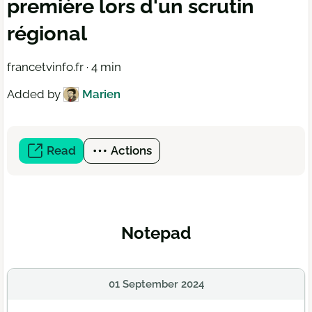
première lors d'un scrutin
régional
francetvinfo.fr · 4 min
Added by
Marien
Read
(open
Actions
a
new
window)
Notepad
01 September 2024