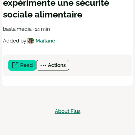
expérimente une sécurité
sociale alimentaire
basta.media · 14 min
Added by
Maïtané
Read
(open
Actions
a
new
window)
About Flus