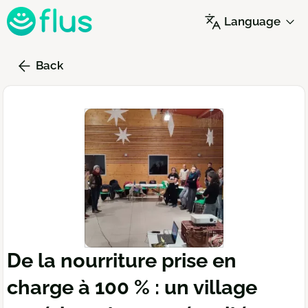
Skip
Language
to
main
content
Back
De la nourriture prise en
charge à 100 % : un village