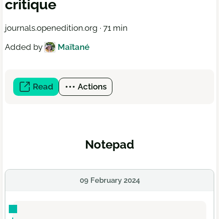
critique
journals.openedition.org · 71 min
Added by
Maïtané
Read
(open
Actions
a
new
window)
Notepad
09 February 2024