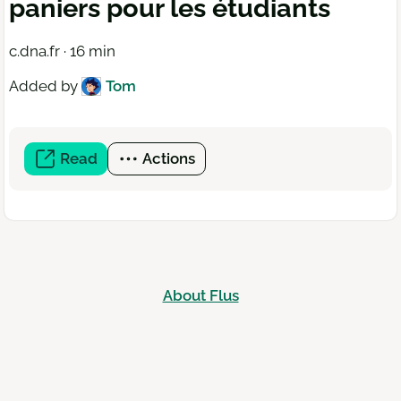
paniers pour les étudiants
c.dna.fr · 16 min
Added by
Tom
Read
(open
Actions
a
new
window)
About Flus