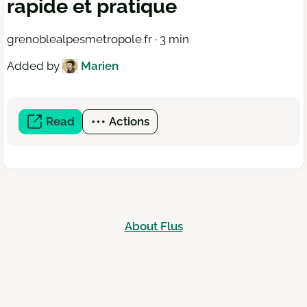
rapide et pratique
grenoblealpesmetropole.fr · 3 min
Added by
Marien
Read
(open
Actions
a
new
window)
About Flus