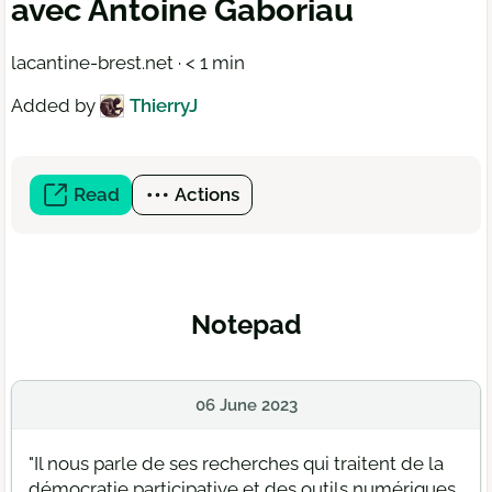
avec Antoine Gaboriau
lacantine-brest.net · < 1 min
Added by
ThierryJ
Read
(open
Actions
a
new
window)
Notepad
06 June 2023
"Il nous parle de ses recherches qui traitent de la
démocratie participative et des outils numériques