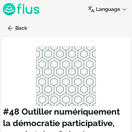
Skip
Language
to
main
content
Back
#48 Outiller numériquement
la démocratie participative,