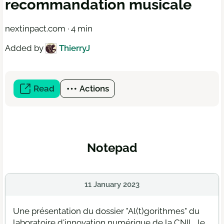
recommandation musicale
nextinpact.com · 4 min
Added by
ThierryJ
Read
(open
Actions
a
new
window)
Notepad
11 January 2023
Une présentation du dossier "Al(t)gorithmes" du
laboratoire d'innovation numérique de la CNIL, le