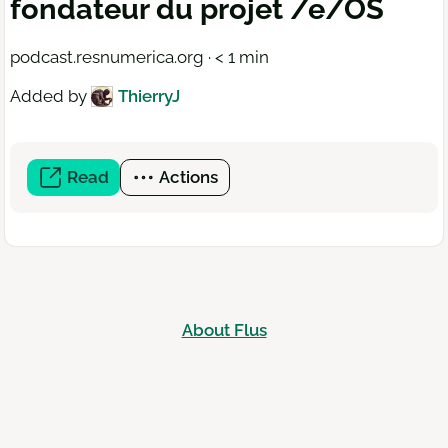
fondateur du projet /e/OS
podcast.resnumerica.org · < 1 min
Added by
ThierryJ
Read
(open
Actions
a
new
window)
About Flus