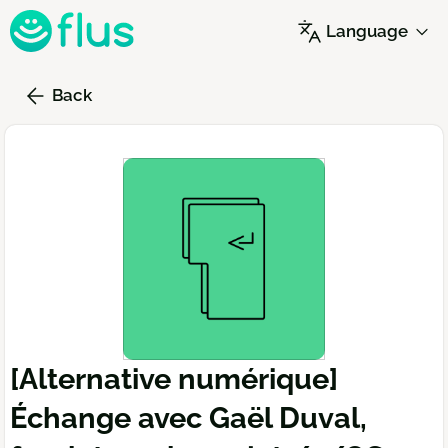
Skip
Language
to
main
content
Back
[Alternative numérique]
Échange avec Gaël Duval,