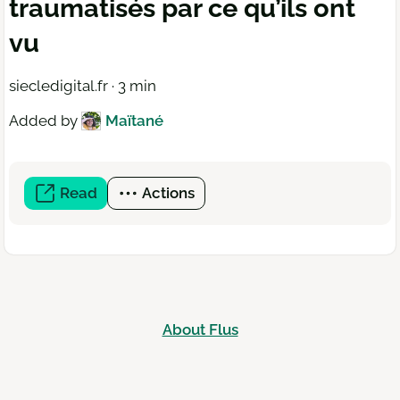
traumatisés par ce qu’ils ont
vu
siecledigital.fr · 3 min
Added by
Maïtané
Read
(open
Actions
a
new
window)
About Flus