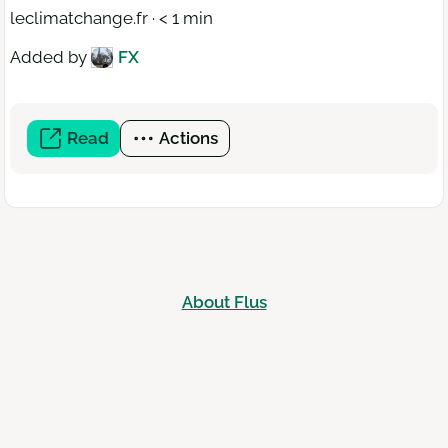
leclimatchange.fr · < 1 min
Added by
FX
Read
(open
Actions
a
new
window)
About Flus