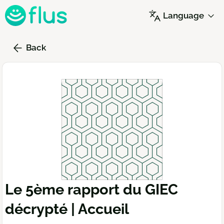
Skip
Language
to
main
content
Back
Le 5ème rapport du GIEC
décrypté | Accueil