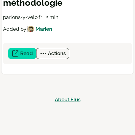
méthodologie
parlons-y-velo.fr · 2 min
Added by
Marien
Read
(open
Actions
a
new
window)
About Flus