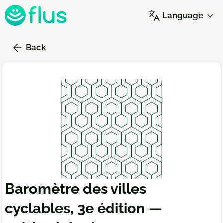
Skip
Language
to
main
content
Back
Baromètre des villes
cyclables, 3e édition —