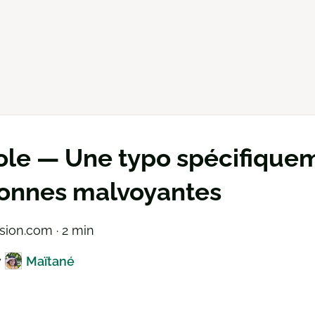
ole — Une typo spécifique
onnes malvoyantes
ision.com · 2 min
y
Maïtané