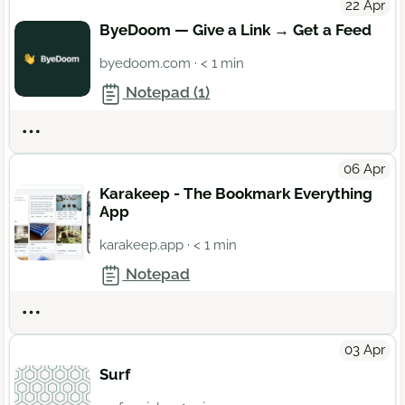
22 Apr
ByeDoom — Give a Link → Get a Feed
byedoom.com
· < 1 min
Notepad (1)
Actions
06 Apr
Karakeep - The Bookmark Everything
App
karakeep.app
· < 1 min
Notepad
Actions
03 Apr
Surf