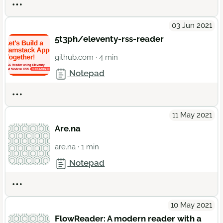
Actions
03 Jun 2021
5t3ph/eleventy-rss-reader
github.com
· 4 min
Notepad
Actions
11 May 2021
Are.na
are.na
· 1 min
Notepad
Actions
10 May 2021
FlowReader: A modern reader with a