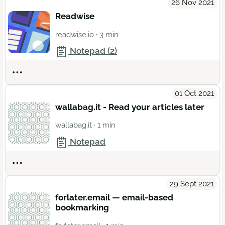
26 Nov 2021
Readwise
readwise.io
· 3 min
Notepad (2)
Actions
01 Oct 2021
wallabag.it - Read your articles later
wallabag.it
· 1 min
Notepad
Actions
29 Sept 2021
forlater.email — email-based
bookmarking