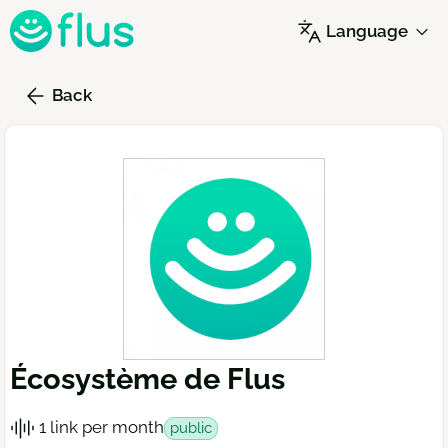
Skip
Language
to
main
content
Back
Écosystème de Flus
1 link per month
public