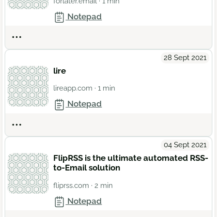
forlater.email
· 1 min
Notepad
Actions
28 Sept 2021
lire
lireapp.com
· 1 min
Notepad
Actions
04 Sept 2021
FlipRSS is the ultimate automated RSS-
to-Email solution
fliprss.com
· 2 min
Notepad