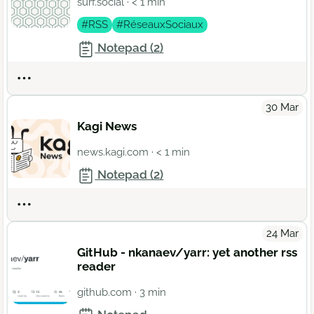
surf.social
· < 1 min
#RSS
#RéseauxSociaux
Notepad (2)
Actions
30 Mar
Kagi News
news.kagi.com
· < 1 min
Notepad (2)
Actions
24 Mar
GitHub - nkanaev/yarr: yet another rss
reader
github.com
· 3 min